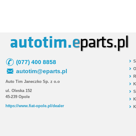
autotim.
e
parts.pl
(077) 400 8858
Sk
O
autotim@eparts.pl
R
Auto Tim Janeczko Sp. z o.o
K
ul. Oleska 152
S
45-239 Opole
K
https://www.fiat-opole.pl/dealer
K